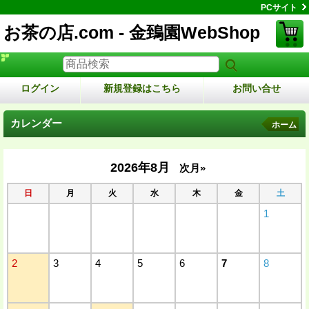
PCサイト
お茶の店.com - 金鵄園WebShop
ログイン
新規登録はこちら
お問い合せ
カレンダー
ホーム
2026年8月
次月»
日
月
火
水
木
金
土
1
2
3
4
5
6
7
8