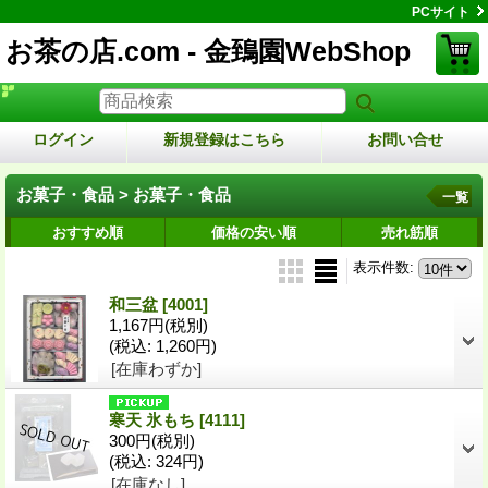
PCサイト
お茶の店.com - 金鵄園WebShop
ログイン
新規登録はこちら
お問い合せ
お菓子・食品 > お菓子・食品
一覧
おすすめ順
価格の安い順
売れ筋順
表示件数
:
和三盆
[4001]
1,167円
(税別)
(税込
:
1,260円)
[在庫わずか]
寒天 氷もち
[4111]
300円
(税別)
(税込
:
324円)
[在庫なし]