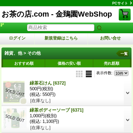
PCサイト
お茶の店.com - 金鵄園WebShop
ログイン
新規登録はこちら
お問い合せ
雑貨、他 > その他
一覧
おすすめ順
価格の安い順
売れ筋順
表示件数
:
緑茶石けん
[6372]
500円
(税別)
(税込
:
550円)
[在庫なし]
緑茶ボディーソープ
[6371]
1,000円
(税別)
(税込
:
1,100円)
[在庫なし]