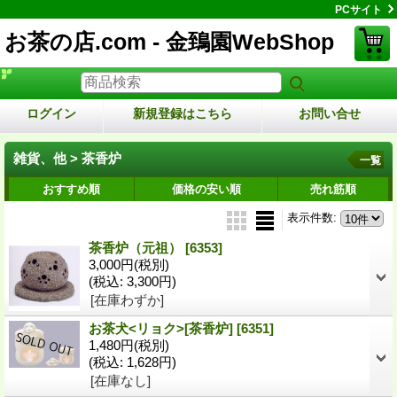
PCサイト
お茶の店.com - 金鵄園WebShop
ログイン
新規登録はこちら
お問い合せ
雑貨、他 > 茶香炉
一覧
おすすめ順
価格の安い順
売れ筋順
表示件数
:
茶香炉（元祖）
[6353]
3,000円
(税別)
(税込
:
3,300円)
[在庫わずか]
お茶犬<リョク>[茶香炉]
[6351]
1,480円
(税別)
(税込
:
1,628円)
[在庫なし]