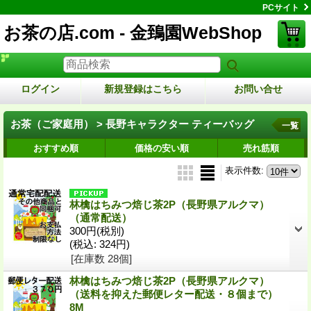
PCサイト
お茶の店.com - 金鵄園WebShop
ログイン
新規登録はこちら
お問い合せ
お茶（ご家庭用） > 長野キャラクター ティーバッグ
一覧
おすすめ順
価格の安い順
売れ筋順
表示件数
:
林檎はちみつ焙じ茶2P（長野県アルクマ）
（通常配送）
300円
(税別)
(税込
:
324円)
[在庫数 28個]
林檎はちみつ焙じ茶2P（長野県アルクマ）
（送料を抑えた郵便レター配送・８個まで）
8M