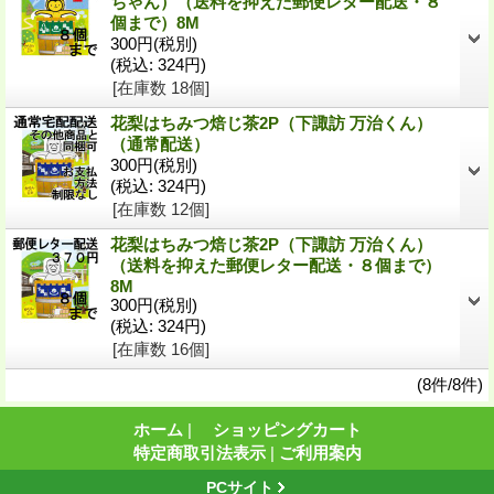
ちゃん）（送料を抑えた郵便レター配送・８
個まで）8M
300円
(税別)
(税込
:
324円)
[在庫数 18個]
花梨はちみつ焙じ茶2P（下諏訪 万治くん）
（通常配送）
300円
(税別)
(税込
:
324円)
[在庫数 12個]
花梨はちみつ焙じ茶2P（下諏訪 万治くん）
（送料を抑えた郵便レター配送・８個まで）
8M
300円
(税別)
(税込
:
324円)
[在庫数 16個]
(8件/8件)
ホーム
|
ショッピングカート
特定商取引法表示
|
ご利用案内
PCサイト