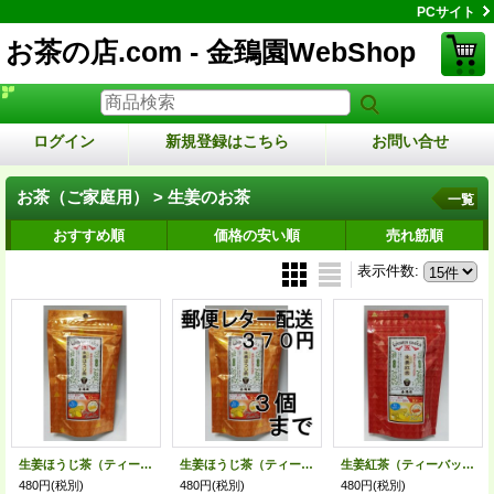
PCサイト
お茶の店.com - 金鵄園WebShop
ログイン
新規登録はこちら
お問い合せ
お茶（ご家庭用） > 生姜のお茶
一覧
おすすめ順
価格の安い順
売れ筋順
表示件数
:
生姜ほうじ茶（ティーバッグ）
生姜ほうじ茶（ティーバッグ）（送料を抑えた郵便レター配送・3本まで）3M
生姜紅茶（ティーバッグ）
480円
(税別)
480円
(税別)
480円
(税別)