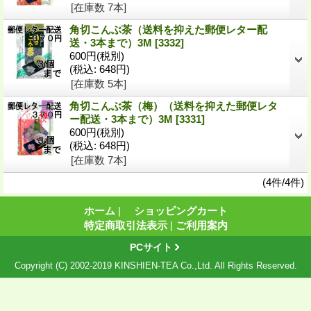
[在庫数 7本]
角切こんぶ茶（送料を抑えた郵便レター配
送・3本まで）3M
[3332]
600円
(税別)
(税込
:
648円)
[在庫数 5本]
角切こんぶ茶（梅）（送料を抑えた郵便レタ
ー配送・3本まで）3M
[3331]
600円
(税別)
(税込
:
648円)
[在庫数 7本]
(4件/4件)
ホーム
|
ショッピングカート
特定商取引法表示
|
ご利用案内
PCサイト
Copyright (C) 2002-2019 KINSHIEN-TEA Co.,Ltd. All Rights Reserved.