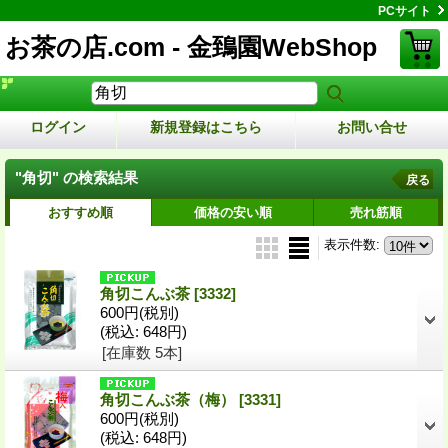
PCサイト
お茶の店.com - 金鵄園WebShop
ログイン
新規登録はこちら
お問い合せ
"角切"
の
検索結果
戻る
おすすめ順
価格の安い順
売れ筋順
表示件数
:
角切こんぶ茶
[3332]
600円
(税別)
(税込
:
648円)
[在庫数 5本]
角切こんぶ茶（梅）
[3331]
600円
(税別)
(税込
:
648円)