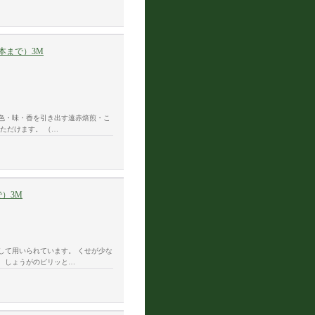
本まで）3M
色・味・香を引き出す遠赤焙煎・こ
ただけます。 （…
）3M
して用いられています。 くせが少な
、しょうがのピリッと…