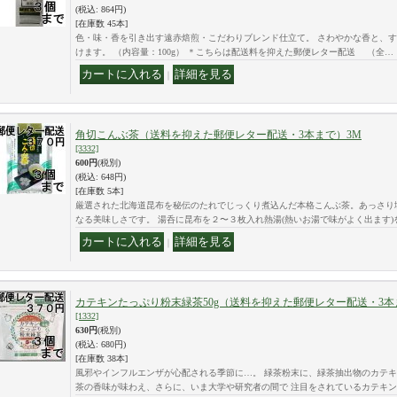
(税込
:
864円)
[在庫数 45本]
色・味・香を引き出す遠赤焙煎・こだわりブレンド仕立て。 さわやかな香と、
けます。 （内容量：100g） ＊こちらは配送料を抑えた郵便レター配送 （全…
｜
角切こんぶ茶（送料を抑えた郵便レター配送・3本まで）3M
[3332]
600円
(税別)
(税込
:
648円)
[在庫数 5本]
厳選された北海道昆布を秘伝のたれでじっくり煮込んだ本格こんぶ茶。あっさり
なる美味しさです。 湯呑に昆布を２〜３枚入れ熱湯(熱いお湯で味がよく出ます
｜
カテキンたっぷり粉末緑茶50g（送料を抑えた郵便レター配送・3本
[1332]
630円
(税別)
(税込
:
680円)
[在庫数 38本]
風邪やインフルエンザが心配される季節に…。 緑茶粉末に、緑茶抽出物のカテキ
茶の香味が味わえ、さらに、いま大学や研究者の間で 注目をされているカテキ