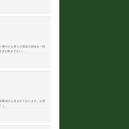
と爽やかな香りが昆布の旨味を一段
を注ぎお飲み下さい。…
栄養成分も含まれております。お茶
＊こ…