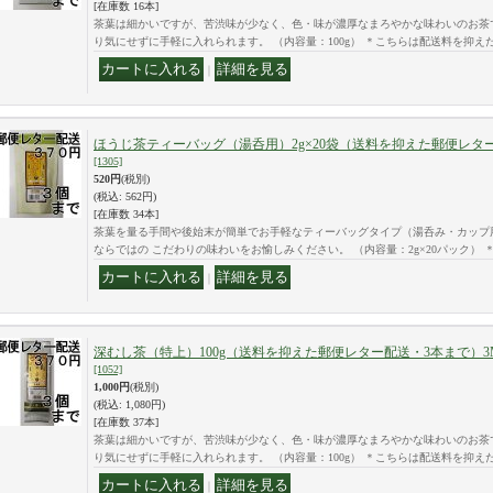
[在庫数 16本]
茶葉は細かいですが、苦渋味が少なく、色・味が濃厚なまろやかな味わいのお茶
り気にせずに手軽に入れられます。 （内容量：100g） ＊こちらは配送料を抑え
｜
ほうじ茶ティーバッグ（湯呑用）2g×20袋（送料を抑えた郵便レタ
[1305]
520円
(税別)
(税込
:
562円)
[在庫数 34本]
茶葉を量る手間や後始末が簡単でお手軽なティーバッグタイプ（湯呑み・カップ
ならではの こだわりの味わいをお愉しみください。 （内容量：2g×20パック） 
｜
深むし茶（特上）100g（送料を抑えた郵便レター配送・3本まで）3
[1052]
1,000円
(税別)
(税込
:
1,080円)
[在庫数 37本]
茶葉は細かいですが、苦渋味が少なく、色・味が濃厚なまろやかな味わいのお茶
り気にせずに手軽に入れられます。 （内容量：100g） ＊こちらは配送料を抑え
｜