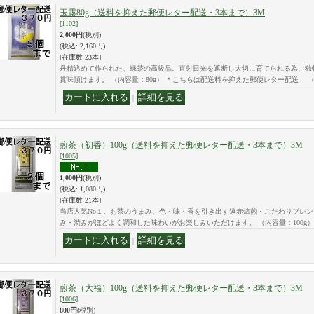
玉露80g（送料を抑えた郵便レター配送・3本まで）3M
[1102]
2,000円
(税別)
(税込
:
2,160円)
[在庫数 23本]
丹精込めて作られた、緑茶の高級品。直射日光を遮断し大切に育てられる為、独
賞味頂けます。 （内容量：80g） ＊こちらは配送料を抑えた郵便レター配送 
｜
煎茶（初香）100g（送料を抑えた郵便レター配送・3本まで）3M
[1005]
1,000円
(税別)
(税込
:
1,080円)
[在庫数 21本]
当店人気No１。お茶のうまみ、色・味・香を引き出す遠赤焙煎・こだわりブレン
み・渋みがほどよく調和した味わいがお楽しみいただけます。 （内容量：100g）
｜
煎茶（大福）100g（送料を抑えた郵便レター配送・3本まで）3M
[1006]
800円
(税別)