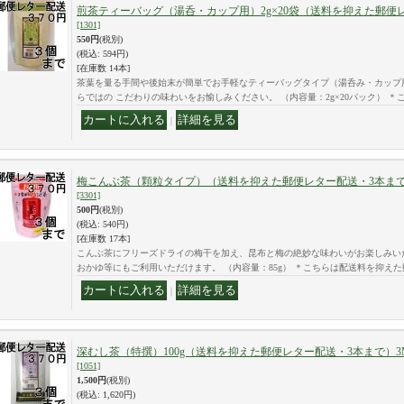
煎茶ティーバッグ（湯呑・カップ用）2g×20袋（送料を抑えた郵便
[1301]
550円
(税別)
(税込
:
594円)
[在庫数 14本]
茶葉を量る手間や後始末が簡単でお手軽なティーバッグタイプ（湯呑み・カップ
らではの こだわりの味わいをお愉しみください。 （内容量：2g×20パック） ＊
｜
梅こんぶ茶（顆粒タイプ）（送料を抑えた郵便レター配送・3本まで
[3301]
500円
(税別)
(税込
:
540円)
[在庫数 17本]
こんぶ茶にフリーズドライの梅干を加え、昆布と梅の絶妙な味わいがお楽しみい
おかゆ等にもご利用いただけます。 （内容量：85g） ＊こちらは配送料を抑え
｜
深むし茶（特撰）100g（送料を抑えた郵便レター配送・3本まで）3
[1051]
1,500円
(税別)
(税込
:
1,620円)