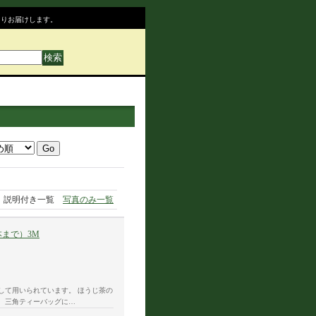
よりお届けします。
説明付き一覧
写真のみ一覧
まで）3M
して用いられています。 ほうじ茶の
、三角ティーバッグに…