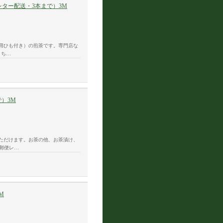
レター配送・3本まで）3M
用ひも付き）の煎茶です。専門店な
こち…
）3M
ただけます。お茶の他、お茶漬け、
た郵便レ…
M