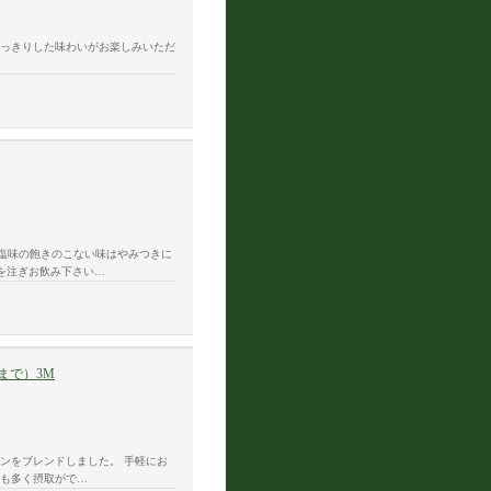
すっきりした味わいがお楽しみいただ
塩味の飽きのこない味はやみつきに
)を注ぎお飲み下さい…
まで）3M
ンをブレンドしました。 手軽にお
ンも多く摂取がで…