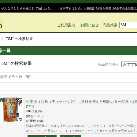
、そんなひとときを過ごして頂けたら… 日本茶をはじめ、お茶請け雑貨を創業110余年の金鵄園
ご利用案内
お問い合せ
商品検索
:
｜
"3M"
の
検索結果
品一覧
"3M"
の
検索結果
商品並び替え
:
登録アイテム数
:
19件
生姜ほうじ茶（ティーバッグ）（送料を抑えた郵便レター配送・3本
[1371]
480円
(税別)
(税込
:
518円)
[在庫数 67本]
日本の民間療法で身体を温めるといわれる「しょうが」は、海外でハーブや薬と
ほっこりとした香りの中に、しょうがのピリッとした爽やかな香りが広がるよう