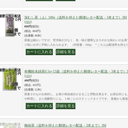
深むし茶（上）100g（送料を抑えた郵便レター配送・3本まで）3M
[1053]
800円
(税別)
(税込
:
864円)
[在庫数 40本]
茶葉は細かいですが、苦渋味が少なく、色・味が濃厚なまろやかな味わいのお茶
り気にせずに手軽に入れられます。 （内容量：100g） ＊こちらは配送料を抑え
｜
有機粉末緑茶0.5g×15袋（送料を抑えた郵便レター配送・3本まで）
[1331]
400円
(税別)
(税込
:
432円)
[在庫数 12本]
茶葉そのものを粉砕し、お茶の有効成分がまるごと摂取出来ます。お茶以外にも
や料理に、また焼酎割りにも。１杯ごとのスティックタイプです。 茶畑から製
｜
梅抹茶（送料を抑えた郵便レター配送・3本まで）3M