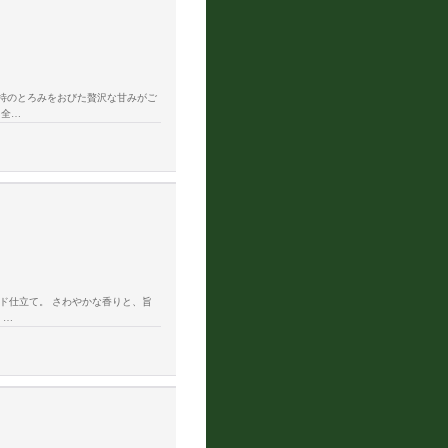
特のとろみをおびた贅沢な甘みがご
（全…
ド仕立て。 さわやかな香りと、旨
 …