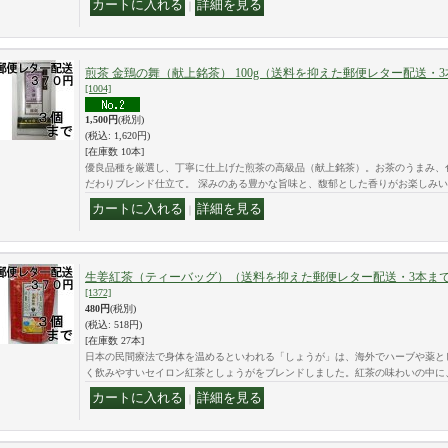
｜
煎茶 金鵄の舞（献上銘茶） 100g（送料を抑えた郵便レター配送・3
[1004]
1,500円
(税別)
(税込
:
1,620円)
[在庫数 10本]
優良品種を厳選し、丁寧に仕上げた煎茶の高級品（献上銘茶）。お茶のうまみ、
だわりブレンド仕立て。 深みのある豊かな旨味と、馥郁とした香りがお楽しみい
｜
生姜紅茶（ティーバッグ）（送料を抑えた郵便レター配送・3本まで
[1372]
480円
(税別)
(税込
:
518円)
[在庫数 27本]
日本の民間療法で身体を温めるといわれる「しょうが」は、海外でハーブや薬と
く飲みやすいセイロン紅茶としょうがをブレンドしました。紅茶の味わいの中に
｜