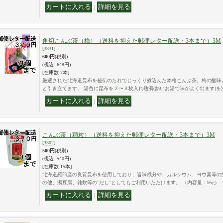
｜
角切こんぶ茶（梅）（送料を抑えた郵便レター配送・3本まで）3M
[3331]
600円
(税別)
(税込
:
648円)
[在庫数 7本]
厳選された北海道昆布を秘伝のたれでじっくり煮込んだ本格こんぶ茶。梅の酸味
と引き立てます。 湯呑に昆布を２〜３枚入れ熱湯(熱いお湯で味がよく出ます)
｜
こんぶ茶（顆粒）（送料を抑えた郵便レター配送・3本まで）3M
[3302]
500円
(税別)
(税込
:
540円)
[在庫数 15本]
北海道羅臼産の良質昆布を使用しており、旨味成分や、カルシウム、ヨウ素等の
の他、湯豆腐、雑炊等の”だし”としてもご利用いただけます。 （内容量：95g） 
｜