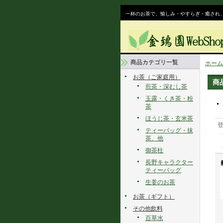
一杯のお茶で、愉しみ・やすらぎ・癒され
商品カテゴリ一覧
ホーム
お茶（ご家庭用）
商
煎茶・深むし茶
玉露・くき茶・粉
茶
ほうじ茶・玄米茶
ティーバッグ・抹
茶、他
御茶柱
長野キャラクター
ティーバッグ
生姜のお茶
お茶（ギフト）
その他飲料
百草水