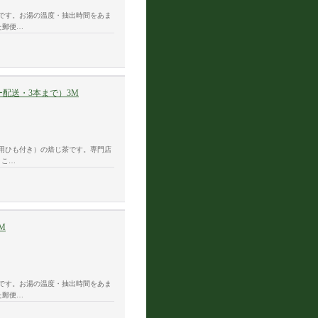
です。お湯の温度・抽出時間をあま
た郵便…
ー配送・3本まで）3M
用ひも付き）の焙じ茶です。専門店
＊こ…
M
です。お湯の温度・抽出時間をあま
た郵便…