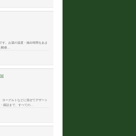
です。お湯の温度・抽出時間をあま
た郵便…
3M
、ヨーグルトなどに混ぜてデザート
造・袋詰まで、すべての…