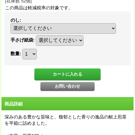
[在庫数 52個]
この商品は軽減税率の対象です。
のし
:
手さげ紙袋
:
数量
:
商品詳細
深みのある豊かな旨味と、馥郁とした香りの逸品の献上煎茶
を平箱に詰めました。