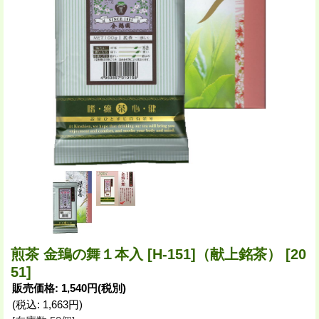
煎茶 金鵄の舞１本入 [H-151]（献上銘茶）
[20
51]
販売価格
:
1,540円
(税別)
(税込
:
1,663円
)