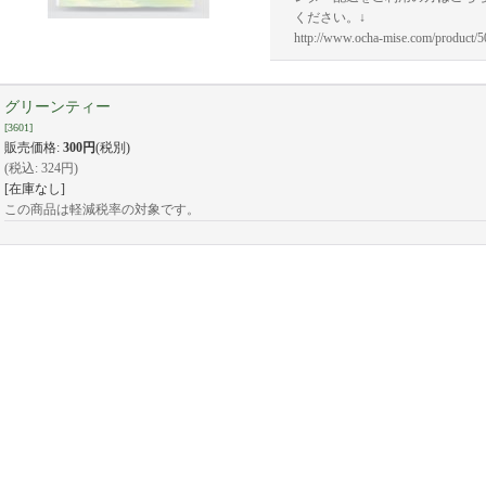
ください。↓
http://www.ocha-mise.com/product/5
グリーンティー
[
3601
]
販売価格
:
300円
(税別)
(税込
:
324円
)
[在庫なし]
この商品は軽減税率の対象です。