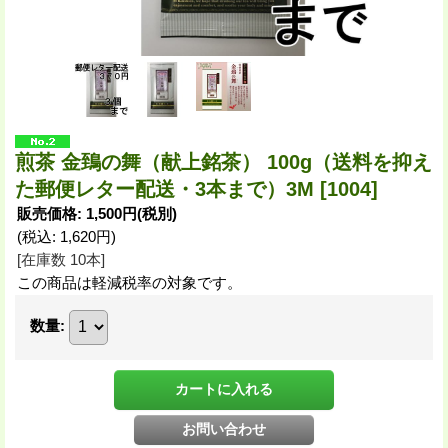
煎茶 金鵄の舞（献上銘茶） 100g（送料を抑え
た郵便レター配送・3本まで）3M
[1004]
販売価格
:
1,500円
(税別)
(税込
:
1,620円
)
[在庫数 10本]
この商品は軽減税率の対象です。
数量
: