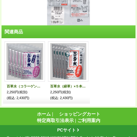
関連商品
百草水（コラーゲン・ヒアルロン酸）×５本 [健康応援価格]
百草水（緑草）×５本 [健康応援価格]
2,250円
(税別)
2,250円
(税別)
(税込
:
2,430円)
(税込
:
2,430円)
ホーム
|
ショッピングカート
特定商取引法表示
|
ご利用案内
PCサイト