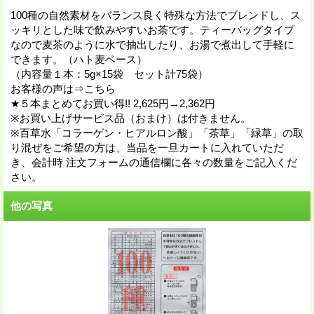
100種の自然素材をバランス良く特殊な方法でブレンドし、ス
ッキリとした味で飲みやすいお茶です。ティーバッグタイプ
なので麦茶のように水で抽出したり、お湯で煮出して手軽に
できます。（ハト麦ベース）
（内容量１本：5g×15袋 セット計75袋）
お客様の声は⇒こちら
★５本まとめてお買い得!! 2,625円→2,362円
※お買い上げサービス品（おまけ）は付きません。
※百草水「コラーゲン・ヒアルロン酸」「茶草」「緑草」の取
り混ぜをご希望の方は、当品を一旦カートに入れていただ
き、会計時 注文フォームの通信欄に各々の数量をご記入くだ
さい。
他の写真