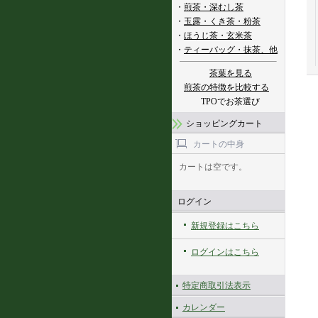
・
煎茶・深むし茶
・
玉露・くき茶・粉茶
・
ほうじ茶・玄米茶
・
ティーバッグ・抹茶、他
茶葉を見る
煎茶の特徴を比較する
TPOでお茶選び
ショッピングカート
カートの中身
カートは空です。
ログイン
新規登録はこちら
ログインはこちら
特定商取引法表示
カレンダー