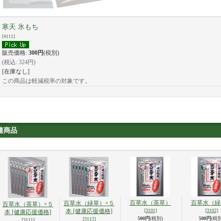
寒天 氷もち
[
4111
]
販売価格
:
300円
(税別)
(税込
:
324円
)
[在庫なし]
この商品は軽減税率の対象です。
連商品
百草水（茶草）
百草水（緑
百草水（緑草）×５
百草水（茶草）×５
本 [健康応援価格]
[3101]
[3102]
本 [健康応援価格]
500円
(税別)
500円
(税別
[3112]
[3111]