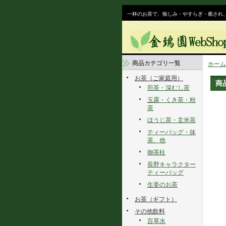
一杯のお茶で、愉しみ・やすらぎ・癒され
商品カテゴリ一覧
ホーム
お茶（ご家庭用）
商
煎茶・深むし茶
玉露・くき茶・粉
茶
ほうじ茶・玄米茶
ティーバッグ・抹
茶、他
御茶柱
長野キャラクター
ティーバッグ
生姜のお茶
お茶（ギフト）
その他飲料
百草水