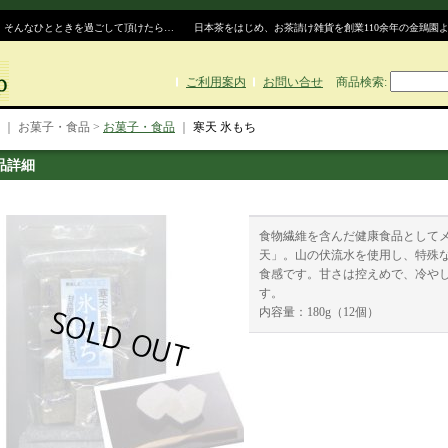
、そんなひとときを過ごして頂けたら… 日本茶をはじめ、お茶請け雑貨を創業110余年の金鵄園
ご利用案内
お問い合せ
商品検索
:
｜ お菓子・食品 >
お菓子・食品
｜
寒天 氷もち
品詳細
食物繊維を含んだ健康食品として
天」。山の伏流水を使用し、特殊
食感です。甘さは控えめで、冷や
す。
内容量：180g（12個）