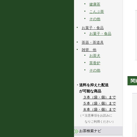
健康茶
こんぶ茶
その他
お菓子・食品
お菓子・食品
茶器・茶道具
雑貨、他
お茶犬
茶香炉
その他
関
・送料を抑えた配送
が可能な商品
３本（袋・個）まで
５本（袋・個）まで
８本（袋・個）まで
（＊注意事項をお読みに
なりご利用ください）
お茶検索ナビ